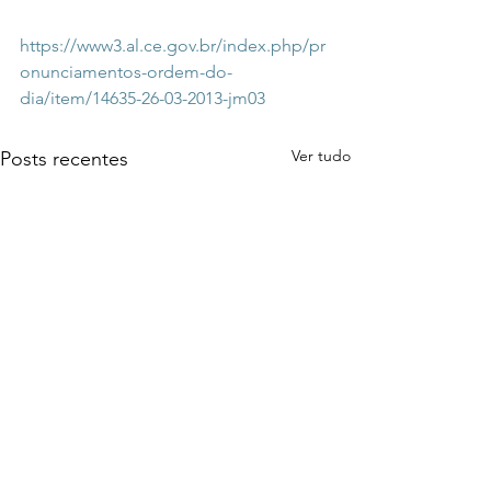
https://www3.al.ce.gov.br/index.php/pr
onunciamentos-ordem-do-
dia/item/14635-26-03-2013-jm03
Ver tudo
Posts recentes
Museu Do Caju
Morre maior p