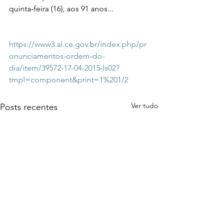
quinta-feira (16), aos 91 anos...
https://www3.al.ce.gov.br/index.php/pr
onunciamentos-ordem-do-
dia/item/39572-17-04-2015-ls02?
tmpl=component&print=1%201/2
Ver tudo
Posts recentes